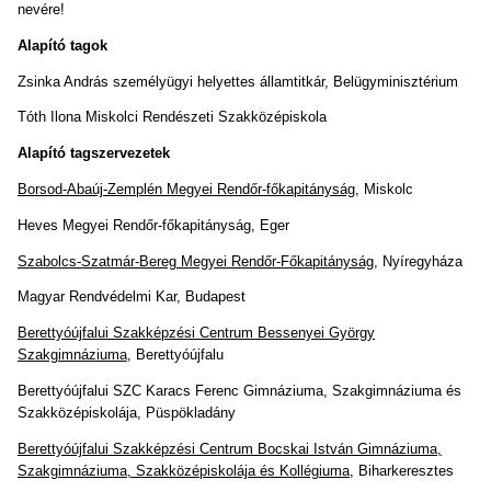
nevére!
Alapító tagok
Zsinka András személyügyi helyettes államtitkár, Belügyminisztérium
Tóth Ilona Miskolci Rendészeti Szakközépiskola
Alapító tagszervezetek
Borsod-Abaúj-Zemplén Megyei Rendőr-főkapitányság
, Miskolc
Heves Megyei Rendőr-főkapitányság, Eger
Szabolcs-Szatmár-Bereg Megyei Rendőr-Főkapitányság
, Nyíregyháza
Magyar Rendvédelmi Kar, Budapest
Berettyóújfalui Szakképzési Centrum Bessenyei György
Szakgimnáziuma
, Berettyóújfalu
Berettyóújfalui SZC Karacs Ferenc Gimnáziuma, Szakgimnáziuma és
Szakközépiskolája, Püspökladány
Berettyóújfalui Szakképzési Centrum Bocskai István Gimnáziuma,
Szakgimnáziuma, Szakközépiskolája és Kollégiuma
, Biharkeresztes