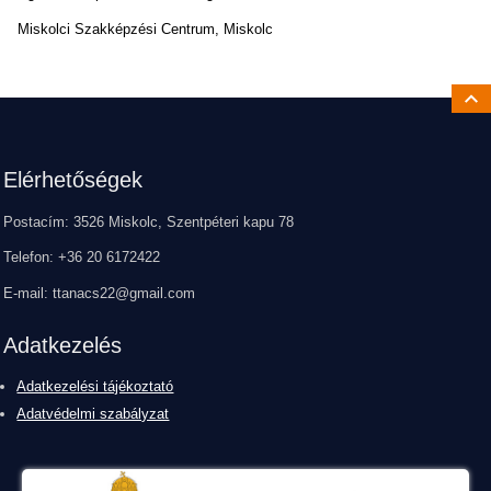
Miskolci Szakképzési Centrum, Miskolc
Ugrá
Lábléc
Elérhetőségek
Postacím: 3526 Miskolc, Szentpéteri kapu 78
Telefon: +36 20 6172422
E-mail: ttanacs22@gmail.com
Adatkezelés
Adatkezelési tájékoztató
Adatvédelmi szabályzat