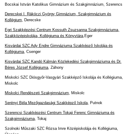
Bocskai István Katolikus Gimnázium és Szakgimnázium, Szerencs
Derecskei I. Rákóczi György Gimnázium, Szakgimnázium és
Kollégium
, Derecske
Egri Szakképzési Centrum Kossuth Zsuzsanna Szakgimnáziuma,
Szakközépiskolája, Kollégiuma és Könyvtára
,Eger
Kisvárdai SZC Ady Endre Gimnáziuma Szakképző Iskolája és
Kollégiuma
, Csenger
Kisvárdai SZC Kandó Kálmán Közlekedési Szakgimnáziuma és Dr.
Béres József Kollégiuma
, Záhony
Miskolci SZC Diósgyőr-Vasgyári Szakképző Iskolája és Kollégiuma,
Miskolc
Miskolci Rendészeti Szakgimnázium
, Miskolc
Serényi Béla Mezőgazdasági Szakképző Iskola
, Putnok
Szerencsi Szakképzési Centrum Tokaji Ferenc Gimnáziuma és
Szakgimnáziuma
, Tokaj
Szolnoki Műszaki SZC Rózsa Imre Középiskolája és Kollégiuma,