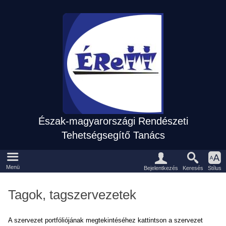
Észak-magyarországi Rendészeti
Tehetségsegítő Tanács
Eszközpanel
Fõmenü
Menü
Keresés
Bejelentkezés
Stílus
Tagok, tagszervezetek
A szervezet portfóliójának megtekintéséhez kattintson a szervezet