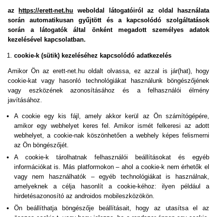
az
https://erett-net.hu
weboldal látogatóiról az oldal használata
során automatikusan gyűjtött és a kapcsolódó szolgáltatások
során a látogatók által önként megadott személyes adatok
kezelésével kapcsolatban.
cookie-k (sütik) kezeléséhez kapcsolódó adatkezelés
Amikor Ön az erett-net.hu oldalt olvassa, ez azzal is jár(hat), hogy
cookie-kat vagy hasonló technológiákat használunk böngészőjének
vagy eszközének azonosításához és a felhasználói élmény
javításához.
A cookie egy kis fájl, amely akkor kerül az Ön számítógépére,
amikor egy webhelyet keres fel. Amikor ismét felkeresi az adott
webhelyet, a cookie-nak köszönhetően a webhely képes felismerni
az Ön böngészőjét.
A cookie-k tárolhatnak felhasználói beállításokat és egyéb
információkat is. Más platformokon – ahol a cookie-k nem érhetők el
vagy nem használhatók – egyéb technológiákat is használnak,
amelyeknek a célja hasonlít a cookie-kéhoz: ilyen például a
hirdetésazonosító az androidos mobileszközökön.
Ön beállíthatja böngészője beállításait, hogy az utasítsa el az