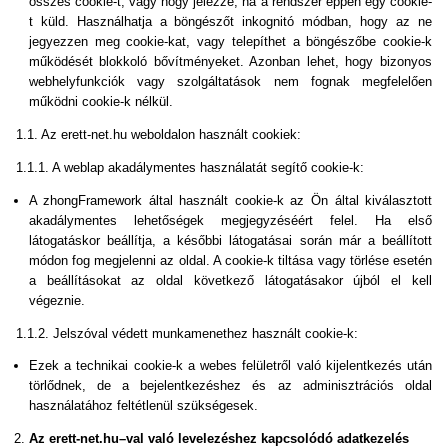
összes cookie-t, vagy hogy jelezze, ha a rendszer éppen egy cookie-
t küld. Használhatja a böngészőt inkognitó módban, hogy az ne
jegyezzen meg cookie-kat, vagy telepíthet a böngészőbe cookie-k
működését blokkoló bővítményeket. Azonban lehet, hogy bizonyos
webhelyfunkciók vagy szolgáltatások nem fognak megfelelően
működni cookie-k nélkül.
1.1. Az erett-net.hu weboldalon használt cookiek:
1.1.1. A weblap akadálymentes használatát segítő cookie-k:
A zhongFramework által használt cookie-k az Ön által kiválasztott
akadálymentes lehetőségek megjegyzéséért felel. Ha első
látogatáskor beállítja, a későbbi látogatásai során már a beállított
módon fog megjelenni az oldal. A cookie-k tiltása vagy törlése esetén
a beállításokat az oldal következő látogatásakor újból el kell
végeznie.
1.1.2. Jelszóval védett munkamenethez használt cookie-k:
Ezek a technikai cookie-k a webes felületről való kijelentkezés után
törlődnek, de a bejelentkezéshez és az adminisztrációs oldal
használatához feltétlenül szükségesek.
Az erett-net.hu–val való levelezéshez kapcsolódó adatkezelés