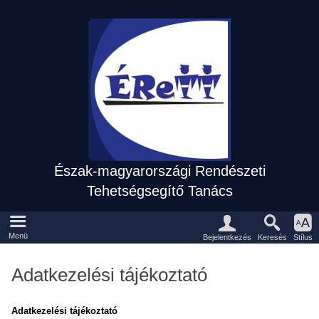
Észak-magyarországi Rendészeti
Tehetségsegítő Tanács
Eszközpanel
Fõmenü
Menü
Keresés
Bejelentkezés
Stílus
Adatkezelési tájékoztató
Adatkezelési tájékoztató