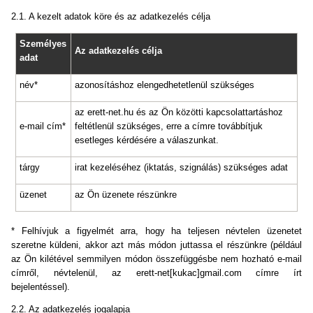
2.1. A kezelt adatok köre és az adatkezelés célja
Személyes
Az adatkezelés célja
adat
név*
azonosításhoz elengedhetetlenül szükséges
az erett-net.hu és az Ön közötti kapcsolattartáshoz
e-mail cím*
feltétlenül szükséges, erre a címre továbbítjuk
esetleges kérdésére a válaszunkat.
tárgy
irat kezeléséhez (iktatás, szignálás) szükséges adat
üzenet
az Ön üzenete részünkre
* Felhívjuk a figyelmét arra, hogy ha teljesen névtelen üzenetet
szeretne küldeni, akkor azt más módon juttassa el részünkre (például
az Ön kilétével semmilyen módon összefüggésbe nem hozható e-mail
címről, névtelenül, az erett-net[kukac]gmail.com címre írt
bejelentéssel).
2.2. Az adatkezelés jogalapja