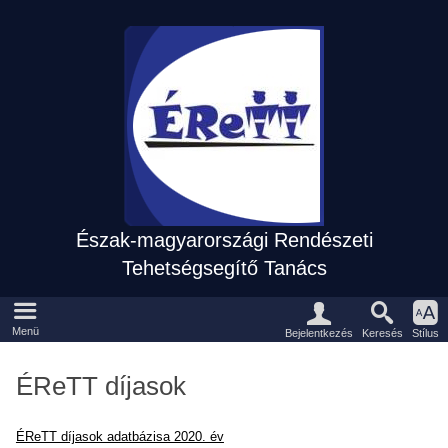
Észak-magyarországi Rendészeti
Tehetségsegítő Tanács
Eszközpanel
Fõmenü
Menü
Keresés
Bejelentkezés
Stílus
ÉReTT díjasok
ÉReTT díjasok adatbázisa 2020. év