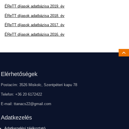
ÉReTT díjasok adatbázisa 2019. év
ÉReTT díjasok adatbázisa 2018. év
ÉReTT díjasok adatbázisa 2017. év
ÉReTT díjasok adatbázisa 2016. év
Ugrá
Lábléc
Elérhetőségek
Postacím: 3526 Miskolc, Szentpéteri kapu 78
Telefon: +36 20 6172422
E-mail: ttanacs22@gmail.com
Adatkezelés
Adatkezelési tájékoztató